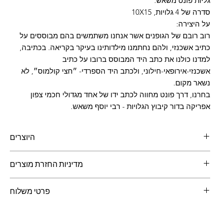
גליות פונט משאש.
סדרה של 4 גלויות, 10X15
על היצירה:
רוב רובם של הגופנים אשר אנחנו משתמשים בהם מבוססים על
כתיב אשכנזי, ולהם נחתמנו מילדותינו בעיקר בקריאה. בכתיבה,
למדנו כולנו את כתב היד המבוסס ברובו על כתיב
אשכנזי-אירופאי-חילוני, ולכתב היד הספרדי- ״חצי קולמוס״, לא
נשאר מקום.
בחרנו, דרך פונט מחווה לכתב ידו של אחד מגדולי חכמי צפון
אפריקה בדור קיבוץ הגלויות - רבי יוסף משאש.
היוצרים
סטודיו ווילבלום
, עיצוב גרפי
מדיניות החזרת מוצרים
ניתן להחזיר מוצרים תוך 14 יום מיום קבלתם.
פרטי משלוח
יש לעדכן ביום קבלת המוצר.
את המוצרים יש לשלוח באריזה המקורית לכתובת המופיעה באתר.
עלות משלוח גלויה: 10 ש"ח
עלות משלוח כרזה: 15 ש"ח