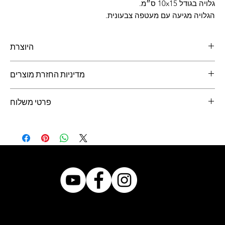
גלויה בגודל 10x15 ס״מ.
הגלויה מגיעה עם מעטפה צבעונית.
היוצרת
נטלי בן ארי
, מעצבת ומאיירת
מדיניות החזרת מוצרים
ניתן להחזיר מוצרים תוך 14 יום מיום קבלתם.
פרטי משלוח
יש לעדכן ביום קבלת המוצר.
את המוצרים יש לשלוח באריזה המקורית לכתובת המופיעה באתר.
דואר ישראל - משלוח בדואר 24 - 10 ש״ח
איסוף עצמי מירוחם - חינם
בבחירה של שליחה ישירות לנמען, המשלוח מגולם במחיר הגלויה
© 2021 by Bazar.