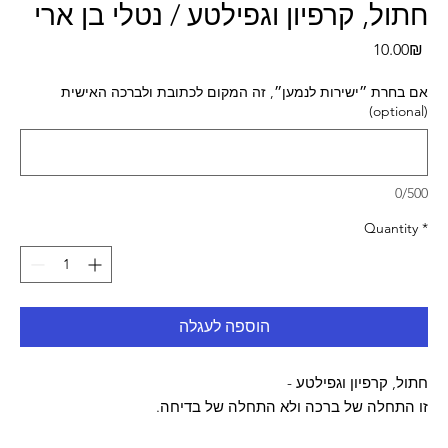
חתול, קרפיון וגפילטע / נטלי בן ארי
Pri
‏10.00 ‏₪
אם בחרת ״ישירות לנמען״, זה המקום לכתובת ולברכה האישית
(optional)
0/500
Quantity
*
הוספה לעגלה
חתול, קרפיון וגפילטע -
זו התחלה של ברכה ולא התחלה של בדיחה.