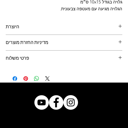
גלויה בגודל 10x15 ס״מ
הגלויה מגיעה עם מעטפה צבעונית.
היוצרת
בן יפרח
, מעצב תעשייתי ויוצר
מדיניות החזרת מוצרים
ניתן להחזיר מוצרים תוך 14 יום מיום קבלתם.
פרטי משלוח
יש לעדכן ביום קבלת המוצר.
את המוצרים יש לשלוח באריזה המקורית לכתובת המופיעה באתר.
דואר ישראל - משלוח בדואר 24 - 10 ש״ח
איסוף עצמי מירוחם - חינם
בבחירה של שליחה ישירות לנמען, המשלוח מגולם במחיר הגלויה
© 2021 by Bazar.