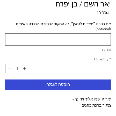
יאר השם / בן יפרח
Pri
‏10.00 ‏₪
אם בחרת ״ישירות לנמען״, זה המקום לכתובת ולברכה האישית
(optional)
0/500
Quantity
*
הוספה לעגלה
יאר ה' פניו אליך ויחונך -
מתוך ברכת כהנים.