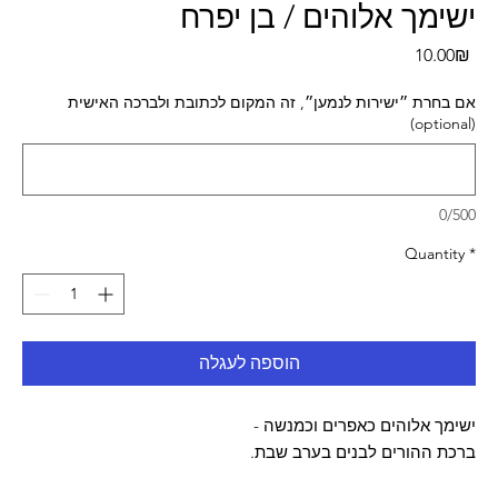
ישימך אלוהים / בן יפרח
Pri
‏10.00 ‏₪
אם בחרת ״ישירות לנמען״, זה המקום לכתובת ולברכה האישית
(optional)
0/500
Quantity
*
הוספה לעגלה
ישימך אלוהים כאפרים וכמנשה -
ברכת ההורים לבנים בערב שבת.