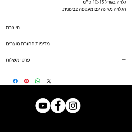
גלויה בגודל 10x15 ס״מ
הגלויה מגיעה עם מעטפה צבעונית.
היוצרת
בן יפרח
, מעצב תעשייתי ויוצר
מדיניות החזרת מוצרים
ניתן להחזיר מוצרים תוך 14 יום מיום קבלתם.
פרטי משלוח
יש לעדכן ביום קבלת המוצר.
את המוצרים יש לשלוח באריזה המקורית לכתובת המופיעה באתר.
דואר ישראל - משלוח בדואר 24 - 10 ש״ח
איסוף עצמי מירוחם - חינם
בבחירה של שליחה ישירות לנמען, המשלוח מגולם במחיר הגלויה
© 2021 by Bazar.