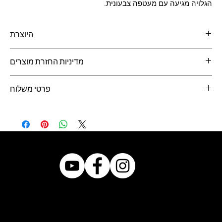
הגלויה מגיעה עם מעטפה צבעונית.
היוצרת
ללי גרינוולד
, מעצבת גרפית
מדיניות החזרת מוצרים
ניתן להחזיר מוצרים תוך 14 יום מיום קבלתם.
פרטי משלוח
יש לעדכן ביום קבלת המוצר.
את המוצרים יש לשלוח באריזה המקורית לכתובת המופיעה באתר.
דואר ישראל - משלוח בדואר 24 - 10 ש״ח
איסוף עצמי מירוחם - חינם
בבחירה של שליחה ישירות לנמען, המשלוח מגולם במחיר הגלויה
© 2021 by Bazar.