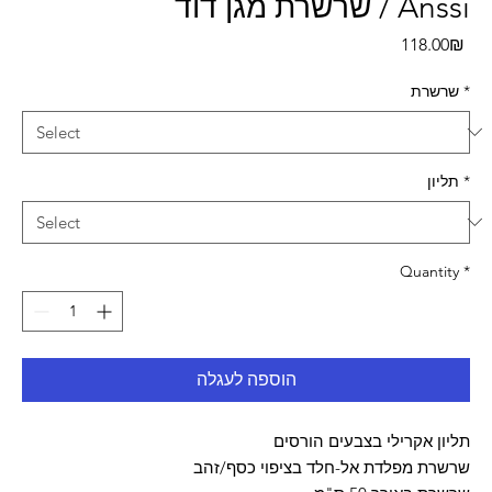
שרשרת מגן דוד / Anssi
Pri
‏118.00 ‏₪
*
שרשרת
*
תליון
Quantity
*
הוספה לעגלה
תליון אקרילי בצבעים הורסים
שרשרת מפלדת אל-חלד בציפוי כסף/זהב